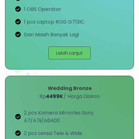
1 OBS Operator
1 pcs Laptop ROG G713IC
Dan Masih Banyak Lagi
Lebih Lanjut
Wedding Bronze
Rp
4499K
/ Harga Diskon
2 pcs Kamera Mirrorles Sony
A7/A7ii/A6400
2 pcs Lensa Tele & Wide