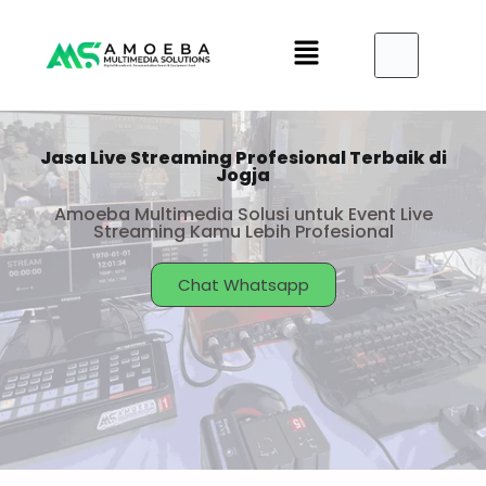
S
k
i
p
t
Jasa Live Streaming Profesional Terbaik di
o
Jogja
c
Amoeba Multimedia Solusi untuk Event Live
o
Streaming Kamu Lebih Profesional
n
t
Chat Whatsapp
e
n
t