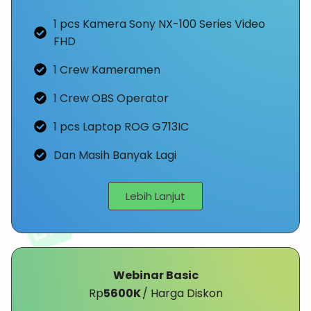
1 pcs Kamera Sony NX-100 Series Video
FHD
1 Crew Kameramen
1 Crew OBS Operator
1 pcs Laptop ROG G713IC
Dan Masih Banyak Lagi
Lebih Lanjut
Webinar Basic
Rp
5600K
/ Harga Diskon