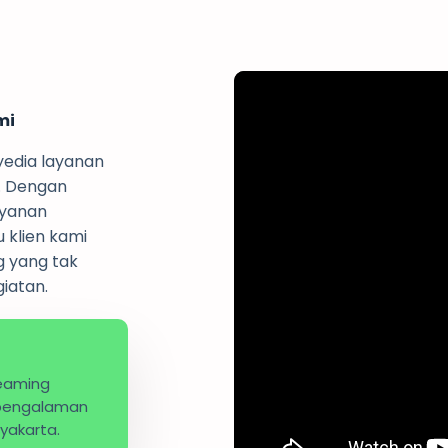
mi
yedia layanan
a. Dengan
ayanan
 klien kami
 yang tak
iatan.
reaming
 pengalaman
gyakarta.