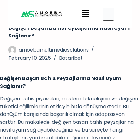
S
k
i
Değişen Başarı Bahis Peyzajlarına Nasıl Uyum
p
Sağlanır?
t
o
amoebamultimediasolutions
c
February 10, 2025
Basaribet
o
n
t
Değişen Başarı Bahis Peyzajlarına Nasıl Uyum
e
Sağlanır?
n
Değişen bahis piyasaları, modern teknolojinin ve değişen
t
tüketici eğilimlerinin etkisiyle hızla dönüşmektedir. Bu
dönüşüm karşısında başarılı olmak için adaptasyon
şarttır. Bu makalede, değişen başarı bahis peyzajlarına
nasıl uyum sağlayabileceğinizi ve bu süreçte hangi
stratejilerin yardımı olabileceğini inceleyeceğiz.