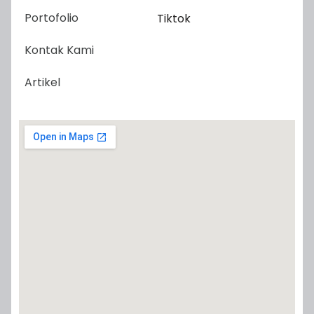
Portofolio
Tiktok
Kontak Kami
Artikel