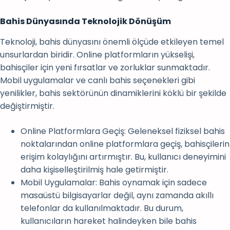
Bahis Dünyasında Teknolojik Dönüşüm
Teknoloji, bahis dünyasını önemli ölçüde etkileyen temel
unsurlardan biridir. Online platformların yükselişi,
bahisçiler için yeni fırsatlar ve zorluklar sunmaktadır.
Mobil uygulamalar ve canlı bahis seçenekleri gibi
yenilikler, bahis sektörünün dinamiklerini köklü bir şekilde
değiştirmiştir.
Online Platformlara Geçiş: Geleneksel fiziksel bahis
noktalarından online platformlara geçiş, bahisçilerin
erişim kolaylığını artırmıştır. Bu, kullanıcı deneyimini
daha kişiselleştirilmiş hale getirmiştir.
Mobil Uygulamalar: Bahis oynamak için sadece
masaüstü bilgisayarlar değil, aynı zamanda akıllı
telefonlar da kullanılmaktadır. Bu durum,
kullanıcıların hareket halindeyken bile bahis