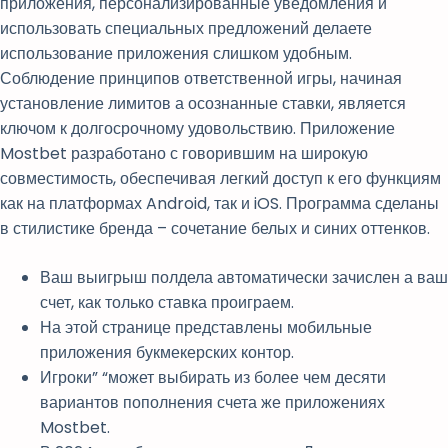
приложения, персонализированные уведомления и
использовать специальных предложений делаете
использование приложения слишком удобным.
Соблюдение принципов ответственной игры, начиная
установление лимитов а осознанные ставки, является
ключом к долгосрочному удовольствию. Приложение
Mostbet разработано с говорившим на широкую
совместимость, обеспечивая легкий доступ к его функциям
как на платформах Android, так и iOS. Программа сделаны
в стилистике бренда – сочетание белых и синих оттенков.
Ваш выигрыш полдела автоматически зачислен а ваш
счет, как только ставка проиграем.
На этой странице представлены мобильные
приложения букмекерских контор.
Игроки” “может выбирать из более чем десяти
вариантов пополнения счета же приложениях
Mostbet.