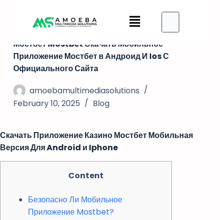
S
k
i
Мостбет Mostbet Скачать Мобильное
p
Приложение Мостбет в Андроид И Ios С
t
Официального Сайта
o
c
amoebamultimediasolutions
o
February 10, 2025
Blog
n
t
e
Скачать Приложение Казино Мостбет Мобильная
n
Версия Для Android и Iphone
t
Content
Безопасно Ли Мобильное
Приложение Mostbet?