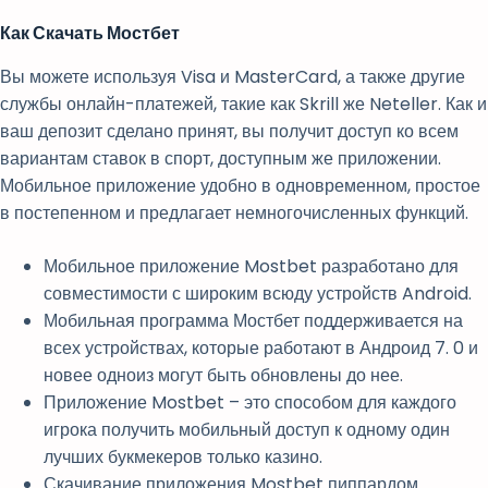
Как Скачать Мостбет
Вы можете используя Visa и MasterCard, а также другие
службы онлайн-платежей, такие как Skrill же Neteller. Как и
ваш депозит сделано принят, вы получит доступ ко всем
вариантам ставок в спорт, доступным же приложении.
Мобильное приложение удобно в одновременном, простое
в постепенном и предлагает немногочисленных функций.
Мобильное приложение Mostbet разработано для
совместимости с широким всюду устройств Android.
Мобильная программа Мостбет поддерживается на
всех устройствах, которые работают в Андроид 7. 0 и
новее одноиз могут быть обновлены до нее.
Приложение Mostbet – это способом для каждого
игрока получить мобильный доступ к одному один
лучших букмекеров только казино.
Скачивание приложения Mostbet пиппардом