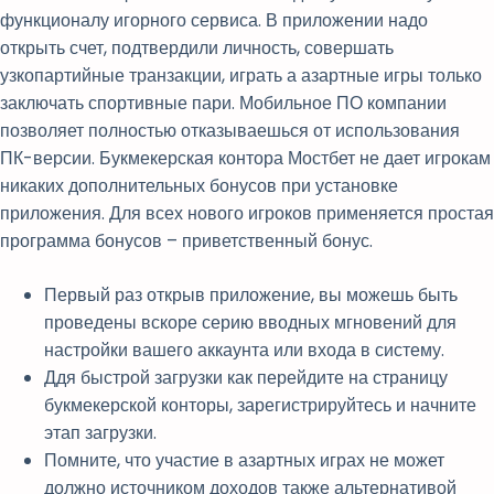
функционалу игорного сервиса. В приложении надо
открыть счет, подтвердили личность, совершать
узкопартийные транзакции, играть а азартные игры только
заключать спортивные пари. Мобильное ПО компании
позволяет полностью отказываешься от использования
ПК-версии. Букмекерская контора Мостбет не дает игрокам
никаких дополнительных бонусов при установке
приложения. Для всех нового игроков применяется простая
программа бонусов – приветственный бонус.
Первый раз открыв приложение, вы можешь быть
проведены вскоре серию вводных мгновений для
настройки вашего аккаунта или входа в систему.
Ддя быстрой загрузки как перейдите на страницу
букмекерской конторы, зарегистрируйтесь и начните
этап загрузки.
Помните, что участие в азартных играх не может
должно источником доходов также альтернативой