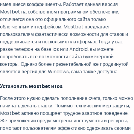
имевшиеся коэффициенты. Работает данная версия
Mostbet на собственном программном обеспечении,
отличается она ото официального сайта только
облегченным интерфейсом. Mostbet предлагает
пользователям фантастически возможности для ставок и
поддерживается и нескольких платформах. Тогда у вас
разве телефон на базе Ios или Android, вы можете
попробовать все возможности сайта букмекерской
конторы. Однако более презентабельной же продвинутой
является версия для Windows, сама также доступна.
Установить Mostbet и Ios
Госле этого нужно сделать пополнение счета, только можно
начинать делать ставки. Помимо технических мер защиты,
Mostbet активно поощряет трудное азартное поведение.
Же приложении предусмотрены инструменты и ресурсы,
помогают пользователям эффективно сдерживать своими