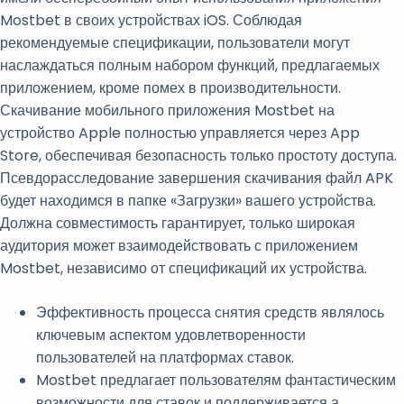
Mostbet в своих устройствах iOS. Соблюдая
рекомендуемые спецификации, пользователи могут
наслаждаться полным набором функций, предлагаемых
приложением, кроме помех в производительности.
Скачивание мобильного приложения Mostbet на
устройство Apple полностью управляется через App
Store, обеспечивая безопасность только простоту доступа.
Псевдорасследование завершения скачивания файл APK
будет находимся в папке «Загрузки» вашего устройства.
Должна совместимость гарантирует, только широкая
аудитория может взаимодействовать с приложением
Mostbet, независимо от спецификаций их устройства.
Эффективность процесса снятия средств являлось
ключевым аспектом удовлетворенности
пользователей на платформах ставок.
Mostbet предлагает пользователям фантастическим
возможности для ставок и поддерживается а