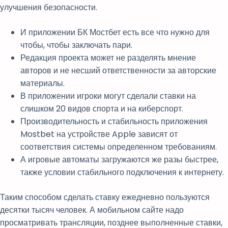
улучшения безопасности.
И приложении БК Мостбет есть все что нужно для
чтобы, чтобы заключать пари.
Редакция проекта может не разделять мнение
авторов и не несший ответственности за авторские
материалы.
В приложении игроки могут сделали ставки на
слишком 20 видов спорта и на киберспорт.
Производительность и стабильность приложения
Mostbet на устройстве Apple зависят от
соответствия системы определенном требованиям.
А игровые автоматы загружаются же разы быстрее,
также условии стабильного подключения к интернету.
Таким способом сделать ставку ежедневно пользуются
десятки тысяч человек. А мобильном сайте надо
просматривать трансляции, позднее выполненные ставки,