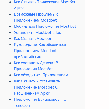
Как Скачать Приложение Мостбет
Apk?
Возможные Проблемы с
Приложением Mostbet
Мобильные Приложения Mostbet
Установить Mostbet а Ios
Как Скачать Мостбет
Руководство: Как обходиться
Приложением Mostbet
прибалтийских
Как составить Депозит В
Приложении Мостбет
Как обходиться Приложением?
Как Скачать и Установить
Приложение Mostbet С
Расширением Apk?
Приложения Букмекеров На
Телефон