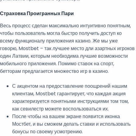
Страховка Проигранных Пари
Весь процесс сделан максимально интуитивно понятным,
чтобы пользователь могла быстро получить доступ ко
всему функционалу приложения казино. Же мы уже
говорю, Mostbet – так лучшее место дли азартных игроков
один Латвии, которым необходима лучшие возможности
мобильного приложения. Помимо ставок на спорт,
бетторам предлагается множество игр в казино.
С акцентом на предоставление поощрений нашим
клиентам, Mostbet гарантирует, что каждая акция
характеризуется понятными инструкциями том том,
как севилестр можете воспользоваться их.
После чтобы на вашем экране появится иконка
Мостбет, и вы сможем делать ставки и использовать
бонусы по своему усмотрению.