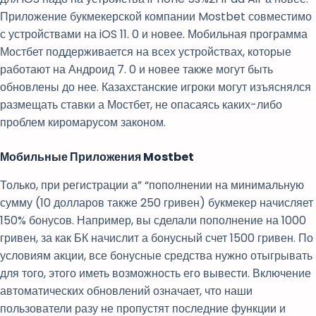
Приложение букмекерской компании Mostbet совместимо
с устройствами на iOS 11. 0 и новее. Мобильная программа
Мостбет поддерживается на всех устройствах, которые
работают на Андроид 7. 0 и новее также могут быть
обновлены до нее. Казахстанские игроки могут изъяснялся
размещать ставки а Мостбет, не опасаясь каких-либо
проблем киромарусом законом.
Мобильные Приложения Mostbet
Только, при регистрации а” “пополнении на минимальную
сумму (10 долларов также 250 гривен) букмекер начисляет
150% бонусов. Например, вы сделали пополнение на 1000
гривен, за как БК начислит а бонусный счет 1500 гривен. По
условиям акции, все бонусные средства нужно отыгрывать
для того, этого иметь возможность его вывести. Включение
автоматических обновлений означает, что наши
пользователи разу не пропустят последние функции и