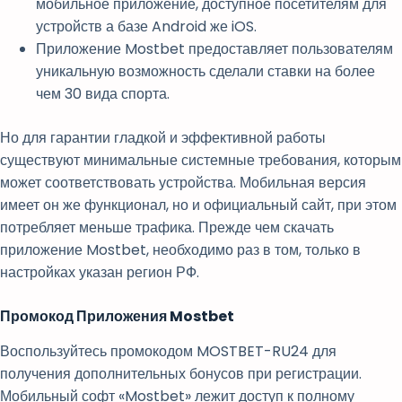
мобильное приложение, доступное посетителям для
устройств а базе Android же iOS.
Приложение Mostbet предоставляет пользователям
уникальную возможность сделали ставки на более
чем 30 вида спорта.
Но для гарантии гладкой и эффективной работы
существуют минимальные системные требования, которым
может соответствовать устройства. Мобильная версия
имеет он же функционал, но и официальный сайт, при этом
потребляет меньше трафика. Прежде чем скачать
приложение Mostbet, необходимо раз в том, только в
настройках указан регион РФ.
Промокод Приложения Mostbet
Воспользуйтесь промокодом MOSTBET-RU24 для
получения дополнительных бонусов при регистрации.
Мобильный софт «Mostbet» лежит доступ к полному