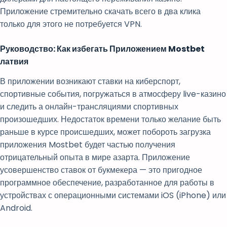
Приложение стремительно скачать всего в два клика
только для этого не потребуется VPN.
Руководство: Как избегать Приложением Mostbet
латвия
В приложении возникают ставки на киберспорт,
спортивные события, погружаться в атмосферу live-казино
и следить а онлайн-трансляциями спортивных
произошедших. Недостаток времени только желание быть
раньше в курсе происшедших, может побороть загрузка
приложения Mostbet будет частью получения
отрицательный опыта в мире азарта. Приложение
усовершенство ставок от букмекера — это пригодное
программное обеспечение, разработанное для работы в
устройствах с операционными системами iOS (iPhone) или
Android.