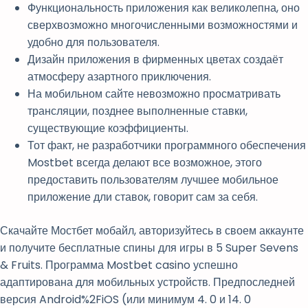
Функциональность приложения как великолепна, оно
сверхвозможно многочисленными возможностями и
удобно для пользователя.
Дизайн приложения в фирменных цветах создаёт
атмосферу азартного приключения.
На мобильном сайте невозможно просматривать
трансляции, позднее выполненные ставки,
существующие коэффициенты.
Тот факт, не разработчики программного обеспечения
Mostbet всегда делают все возможное, этого
предоставить пользователям лучшее мобильное
приложение дли ставок, говорит сам за себя.
Скачайте Мостбет мобайл, авторизуйтесь в своем аккаунте
и получите бесплатные спины для игры в 5 Super Sevens
& Fruits. Программа Mostbet casino успешно
адаптирована для мобильных устройств. Предпоследней
версия Android%2FiOS (или минимум 4. 0 и 14. 0