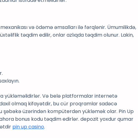
danlar istifadə etməlidirlər.
 mexanikası və ödəmə əmsalları ilə fərqlənir. Ümumilikdə,
xtəliflik təqdim edilir, onlar azlıqda təqdim olunur. Lakin,
r.
saxlayın.
a yükləməlidirlər. Və belə platformalar internetə
daxil olmaq kifayətdir, bu cür proqramlar sadəcə
 onu şəbəkə üzərindən kompüterdən yükləmək olar. Pin Up
 ahora bonus kodu təqdim edirlər. depozit yoxdur qumar
ətdir
pin up casino
.