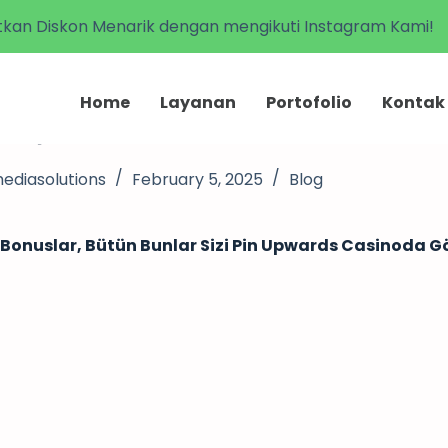
tkan Diskon Menarik dengan mengikuti Instagram Kami!
Home
Layanan
Portofolio
Kontak
 Yaxşı Bonuslar”
diasolutions
February 5, 2025
Blog
k Bonuslar, Bütün Bunlar Sizi Pin Upwards Casinoda Gö