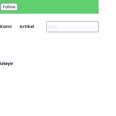
Follow
 Kami
Artikel
zləyir