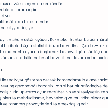
 bonus növünü seçmək mümkündür.
aydalarını oxumaqdır.
ri va.
malik möhkəm bir qurumdur.
məsuliyyət daşıyır.
yin mühüm üstünlüyüdür. Bukmeker kontor bu cür mürəkkə
l hadisələri üçün statistik bazarlar verilmir. Çox tez-tez k
este momento oyunun başlamazdan əvvəl görünür. Kiçik ba
 ümumi statistik məlumatlar verilir və davam edən hadisələr
ı
i ilə fəaliyyət göstərən dəstək komandamızla əlaqə saxlayın
reytinq qazanmağı bacarıb. Portal hər bir istifadəçiyə dəy
ışır. Pin Upwards oyun təcrübəsinin yeni səviyyəsini təmi
şınları ilə məhdudlaşmır, beynəlxalq və multidissiplinar qu
 və tanınmış provayderləri ilə əməkdaşlıq edir.