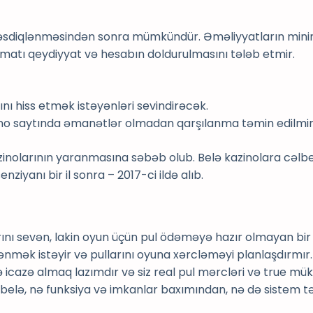
n təsdiqlənməsindən sonra mümkündür. Əməliyyatların mi
matı qeydiyyat və hesabın doldurulmasını tələb etmir.
ını hiss etmək istəyənləri sevindirəcək.
zino saytında əmanətlər olmadan qarşılanma təmin edilmir
olarının yaranmasına səbəb olub. Belə kazinolara cəlbedi
nziyanı bir il sonra – 2017-ci ildə alıb.
rını sevən, lakin oyun üçün pul ödəməyə hazır olmayan bir 
mək istəyir və pullarını oyuna xərcləməyi planlaşdırmır.
icazə almaq lazımdır və siz real pul mərcləri və true mük
a belə, nə funksiya və imkanlar baxımından, nə də sistem t