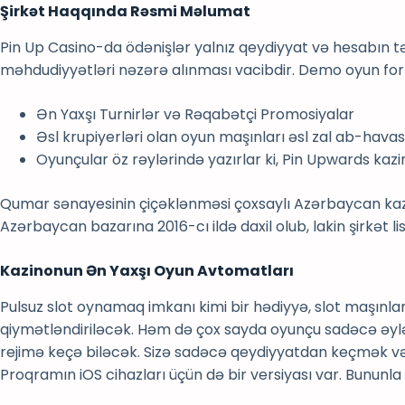
Şirkət Haqqında Rəsmi Məlumat
Pin Up Casino-da ödənişlər yalnız qeydiyyat və hesabı
məhdudiyyətləri nəzərə alınması vacibdir. Demo oyun for
Ən Yaxşı Turnirlər və Rəqabətçi Promosiyalar
Əsl krupiyerləri olan oyun maşınları əsl zal ab-havas
Oyunçular öz rəylərində yazırlar ki, Pin Upwards ka
Qumar sənayesinin çiçəklənməsi çoxsaylı Azərbaycan kazin
Azərbaycan bazarına 2016-cı ildə daxil olub, lakin şirkət lise
Kazinonun Ən Yaxşı Oyun Avtomatları
Pulsuz slot oynamaq imkanı kimi bir hədiyyə, slot maşınla
qiymətləndiriləcək. Həm də çox sayda oyunçu sadəcə əylən
rejimə keçə biləcək. Sizə sadəcə qeydiyyatdan keçmək və 
Proqramın iOS cihazları üçün də bir versiyası var. Bununl