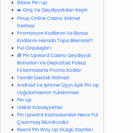
Əlavə Pin-up
➡️ Giriş Və Qeydiyyatdan Keçin
Pinup Online Casino Xidmət
Dəstəyi
Promosyon Kodlarını Və Bonus
Kodlarını Harada Tapa Bilərsiniz?
Pul Qoyuluşları:
🎁 Pin Upward Casino Qeydiyyat
Bonusları Və Depozitsiz Pulsuz
Fırlanmalarla Promo Kodlar
Texniki Dəstək Xidməti
Android Və Iphone Üçün Apk Pin Up
Uyğulamasının Yüklənməsi
Pin Up
Unikal Xüsusiyyətlər
Pin Upward Kazinosundan Necə Pul
Çıxarmaq Mümkündür
Rəsmi Pin Way Up Güzgü Saytları