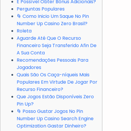
É Possível Obter Bônus Adicionais?
Perguntas Populares
🌀 Como Inicio Um Saque No Pin
Number Up Casino Zero Brasil?
Roleta
Aguarde Até Que O Recurso
Financeiro Seja Transferido Afin De
A Sua Conta
Recomendações Pessoais Para
Jogadores
Quais São Os Caça-níqueis Mais
Populares Em Virtude De Jogar Por
Recurso Financeiro?
Que Jogos Estão Disponíveis Zero
Pin Up?
🌀 Posso Gustar Jogos No Pin
Number Up Casino Search Engine
Optimization Gastar Dinheiro?