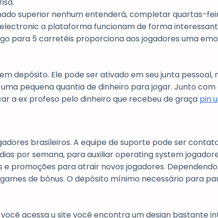
isa.
nado superior nenhum entenderá, completar quartas-feir
electronic a plataforma funcionam de forma interessant
o jogo para 5 carretéis proporciona aos jogadores uma e
m depósito. Ele pode ser ativado em seu junta pessoal, 
é uma pequena quantia de dinheiro para jogar. Junto co
icar a ex profeso pelo dinheiro que recebeu de graça
pin 
adores brasileiros. A equipe de suporte pode ser contatad
n dias por semana, para auxiliar operating system jogad
s e promoções para atrair novos jogadores. Dependendo 
games de bônus. O depósito mínimo necessário para parti
você acessa u site você encontra um design bastante intu