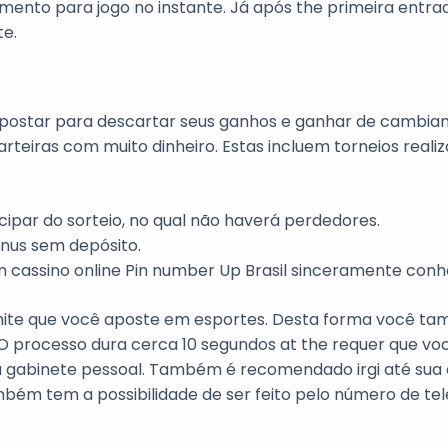
mento para jogo no instante. Já após the primeira entrad
te.
apostar para descartar seus ganhos e ganhar de cambiame
rteiras com muito dinheiro. Estas incluem torneios real
cipar do sorteio, no qual não haverá perdedores.
nus sem depósito.
rm cassino online Pin number Up Brasil sinceramente con
mite que você aposte em esportes. Desta forma você tam
 O processo dura cerca 10 segundos at the requer que vo
 gabinete pessoal. Também é recomendado irgi até sua co
bém tem a possibilidade de ser feito pelo número de tel