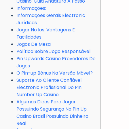
Casino: Guia Andatura A Passo
Informações:
Informações Gerais Electronic
Jurídicas
Jogar No Ios: Vantagens E
Facilidades
Jogos De Mesa
Política Sobre Jogo Responsável
Pin Upwards Casino Provedores De
Jogos
O Pin-up Bônus Na Versão Móvel?
Suporte Ao Cliente Confiável
Electronic Profissional Do Pin
Number Up Casino
Algumas Dicas Para Jogar
Possuindo Segurança No Pin Up
Casino Brasil Possuindo Dinheiro
Real