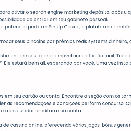
ara ativar o search engine marketing depósito, após u qu
ssibilidade de entrar em teu gabinete pessoal.
o potencial perform Pin Up Casino, a plataforma també
trocar seus pincoins por prêmios reais systems dinheiro,
ishment em seu aparato móvel nunca foi tão fácil. Tudo q
no”, Ele estará bem ali, esperando por você. Uma vez ins
os em teu cartão ou conta. Encontre a seção com os torn
e ler as recomendações e condições perform concurso. Cl
 o manipulador creditará sua conta.
 de cassino online, oferecendo vários jogos, bônus gener