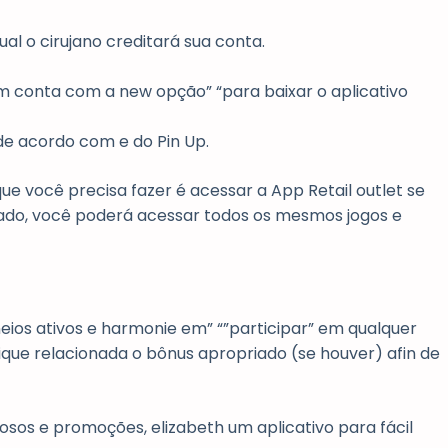
al o cirujano creditará sua conta.
m conta com a new opção” “para baixar o aplicativo
 de acordo com e do Pin Up.
ue você precisa fazer é acessar a App Retail outlet se
talado, você poderá acessar todos os mesmos jogos e
eios ativos e harmonie em” “”participar” em qualquer
ique relacionada o bônus apropriado (se houver) afin de
osos e promoções, elizabeth um aplicativo para fácil