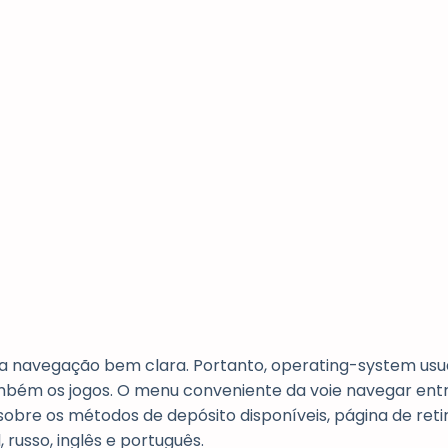
m uma navegação bem clara. Portanto, operating-system 
ém os jogos. O menu conveniente da voie navegar entre
sobre os métodos de depósito disponíveis, página de reti
 russo, inglês e português.