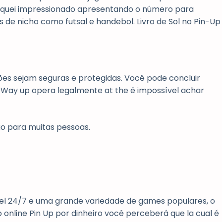
 fiquei impressionado apresentando o número para
 de nicho como futsal e handebol. Livro de Sol no Pin-Up
ções sejam seguras e protegidas. Você pode concluir
n Way up opera legalmente at the é impossível achar
go para muitas pessoas.
vel 24/7 e uma grande variedade de games populares, o
no online Pin Up por dinheiro você perceberá que la cual é