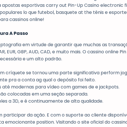
 apostas esportivas carry out Pin-Up Casino electronic
pulares lo que futebol, basquete at the tênis e esportes
ara cassinos online!
ura A Passo
riptografia em virtude de garantir que muchas as transa
, EUR, GBP, AUD, CAD, e muito mais. O cassino online Pi
necessária e um alto padrão.
m críquete se tornou uma parte significativa perform jo
 pra a conta ag qual o depósito foi feito.
os até modernas para vídeo com games de e jackpots.
es são colocadas em uma seção separada.
les a 3D, e é continuamente de alta qualidade.
 participar da ação. E com o suporte ao cliente disponí
sta emocionante position. Visitando o site oficial do cassi