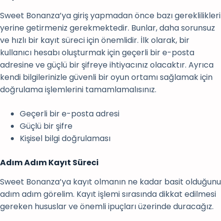
Sweet Bonanza’ya giriş yapmadan önce bazı gereklilikleri
yerine getirmeniz gerekmektedir. Bunlar, daha sorunsuz
ve hızlı bir kayıt süreci için önemlidir. İlk olarak, bir
kullanıcı hesabı oluşturmak için geçerli bir e-posta
adresine ve güçlü bir şifreye ihtiyacınız olacaktır. Ayrıca
kendi bilgilerinizle güvenli bir oyun ortamı sağlamak için
doğrulama işlemlerini tamamlamalısınız.
Geçerli bir e-posta adresi
Güçlü bir şifre
Kişisel bilgi doğrulaması
Adım Adım Kayıt Süreci
Sweet Bonanza’ya kayıt olmanın ne kadar basit olduğunu
adım adım görelim. Kayıt işlemi sırasında dikkat edilmesi
gereken hususlar ve önemli ipuçları üzerinde duracağız.