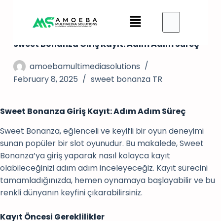
S
k
i
Sweet Bonanza Giriş Kayıt: Adım Adım Süreç
p
t
amoebamultimediasolutions
o
February 8, 2025
sweet bonanza TR
c
o
n
Sweet Bonanza Giriş Kayıt: Adım Adım Süreç
t
Sweet Bonanza, eğlenceli ve keyifli bir oyun deneyimi
e
sunan popüler bir slot oyunudur. Bu makalede, Sweet
n
Bonanza’ya giriş yaparak nasıl kolayca kayıt
t
olabileceğinizi adım adım inceleyeceğiz. Kayıt sürecini
tamamladığınızda, hemen oynamaya başlayabilir ve bu
renkli dünyanın keyfini çıkarabilirsiniz.
Kayıt Öncesi Gereklilikler